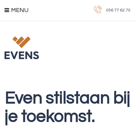
MENU
056 77 62 70
Home
Verzekeringen
Beleggingen
Kredieten
Even stilstaan bij
Nieuws
je toekomst.
Kantoor Evens
Partners